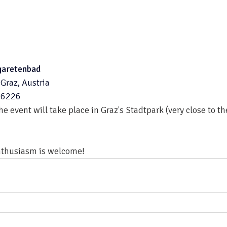
rgaretenbad
Graz, Austria
96226
e event will take place in Graz's Stadtpark (very close to th
enthusiasm is welcome!