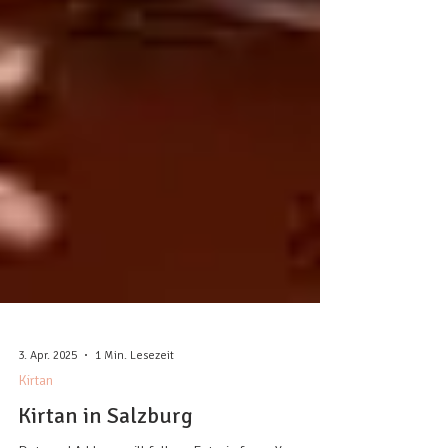
3. Apr. 2025
1 Min. Lesezeit
Kirtan