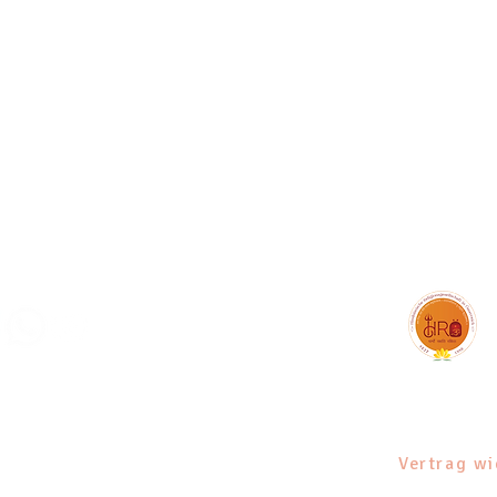
-Kalender
Shop
Liederbuch
Kontakt
Impr
Vertrag wi
sbelehrung
Datenschutz
AGB