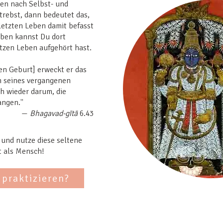
en nach Selbst- und
trebst, dann bedeutet das,
letzten Leben damit befasst
eben kannst Du dort
tzen Leben aufgehört hast.​
en Geburt] erweckt er das
n seines vergangenen
h wieder darum, die
angen."
—
Bhagavad-gītā
6.43
 und nutze diese seltene
t als Mensch!
 praktizieren?