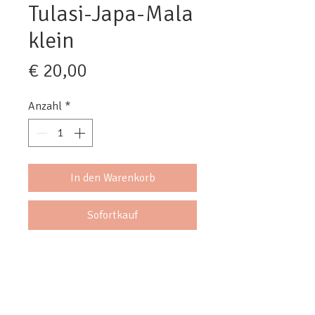
Tulasi-Japa-Mala
klein
Preis
€ 20,00
Anzahl
*
In den Warenkorb
Sofortkauf
108 Perlen aus dem Holz der heiligen 
Tulasi-Pflanze