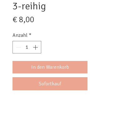
3-reihig
Preis
€ 8,00
Anzahl
*
In den Warenkorb
Sofortkauf
Perlendurchmesser ca. 3 mm
Mengenrabatt & eventuelle
vergünstigte Versandoptionen ab 10