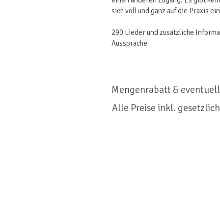
einen anderen Zugang. Es gibt ke
sich voll und ganz auf die Praxis ei
290 Lieder und zusätzliche Inform
Aussprache
Mengenrabatt & eventuell
Alle Preise inkl. gesetzlic
Vaiṣṇava
Widerruf