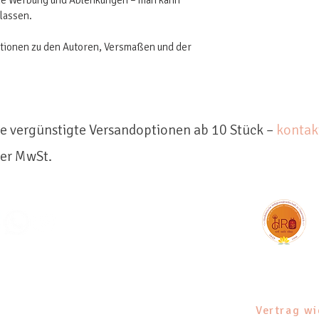
ine Werbung und Ablenkungen – man kann 
nlassen.
ationen zu den Autoren, Versmaßen und der 
e vergünstigte Versandoptionen ab 10 Stück –
kontakt
her MwSt.
-Kalender
Shop
Liederbuch
Kontakt
Impr
Vertrag wi
sbelehrung
Datenschutz
AGB