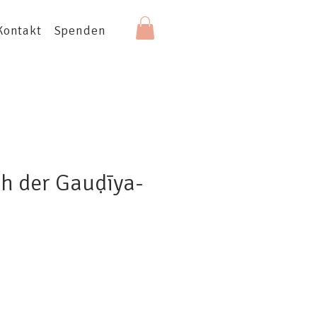
Kontakt
Spenden
h der Gauḍīya-
s