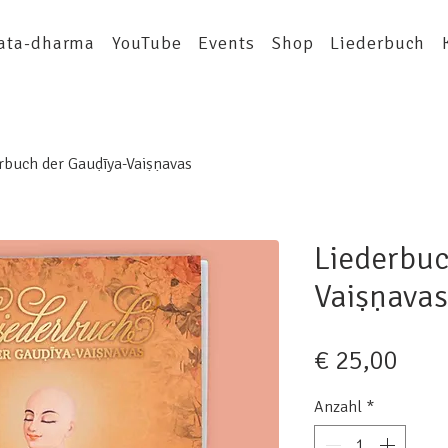
ata-dharma
YouTube
Events
Shop
Liederbuch
rbuch der Gauḍīya-Vaiṣṇavas
Liederbuc
Vaiṣṇavas
Prei
€ 25,00
Anzahl
*