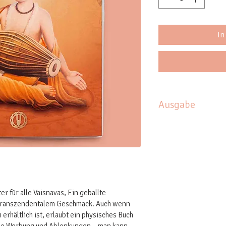
In
Ausgabe
413 Seiten 
Spiralbindung
er für alle Vaiṣṇavas, Ein geballte 
 transzendentalem Geschmack. Auch wenn 
erhältlich ist, erlaubt ein physisches Buch 