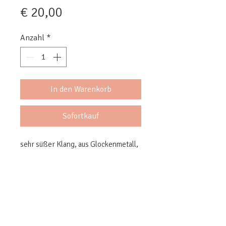
Preis
€ 20,00
Anzahl
*
In den Warenkorb
Sofortkauf
sehr süßer Klang, aus Glockenmetall, 
made in Bengalen
Mengenrabatt & eventuelle
vergünstigte Versandoptionen ab 10